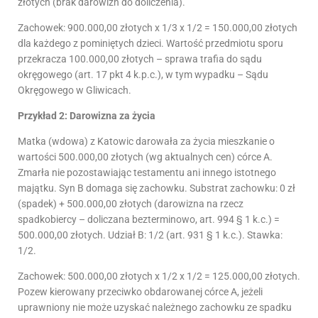
złotych (brak darowizn do doliczenia).
Zachowek: 900.000,00 złotych x 1/3 x 1/2 = 150.000,00 złotych
dla każdego z pominiętych dzieci. Wartość przedmiotu sporu
przekracza 100.000,00 złotych – sprawa trafia do sądu
okręgowego (art. 17 pkt 4 k.p.c.), w tym wypadku – Sądu
Okręgowego w Gliwicach.
Przykład 2: Darowizna za życia
Matka (wdowa) z Katowic darowała za życia mieszkanie o
wartości 500.000,00 złotych (wg aktualnych cen) córce A.
Zmarła nie pozostawiając testamentu ani innego istotnego
majątku. Syn B domaga się zachowku. Substrat zachowku: 0 zł
(spadek) + 500.000,00 złotych (darowizna na rzecz
spadkobiercy – doliczana bezterminowo, art. 994 § 1 k.c.) =
500.000,00 złotych. Udział B: 1/2 (art. 931 § 1 k.c.). Stawka:
1/2.
Zachowek: 500.000,00 złotych x 1/2 x 1/2 = 125.000,00 złotych.
Pozew kierowany przeciwko obdarowanej córce A, jeżeli
uprawniony nie może uzyskać należnego zachowku ze spadku