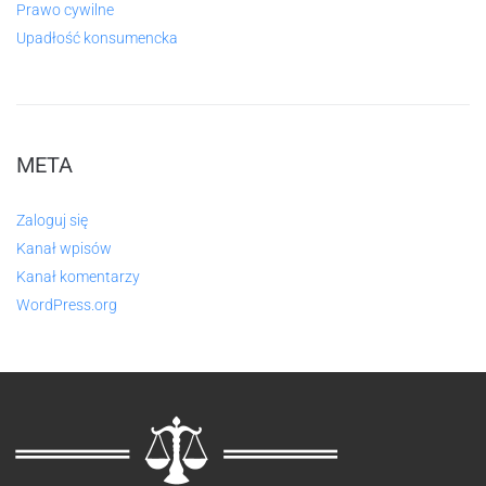
Prawo cywilne
Upadłość konsumencka
META
Zaloguj się
Kanał wpisów
Kanał komentarzy
WordPress.org