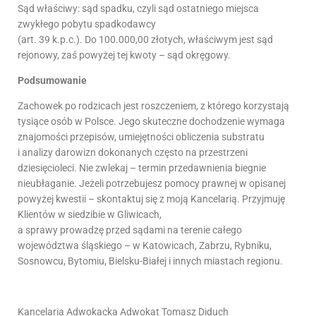
Sąd właściwy: sąd spadku, czyli sąd ostatniego miejsca
zwykłego pobytu spadkodawcy
(art. 39 k.p.c.). Do 100.000,00 złotych, właściwym jest sąd
rejonowy, zaś powyżej tej kwoty – sąd okręgowy.
Podsumowanie
Zachowek po rodzicach jest roszczeniem, z którego korzystają
tysiące osób w Polsce. Jego skuteczne dochodzenie wymaga
znajomości przepisów, umiejętności obliczenia substratu
i analizy darowizn dokonanych często na przestrzeni
dziesięcioleci. Nie zwlekaj – termin przedawnienia biegnie
nieubłaganie. Jeżeli potrzebujesz pomocy prawnej w opisanej
powyżej kwestii – skontaktuj się z moją Kancelarią. Przyjmuję
Klientów w siedzibie w Gliwicach,
a sprawy prowadzę przed sądami na terenie całego
województwa śląskiego – w Katowicach, Zabrzu, Rybniku,
Sosnowcu, Bytomiu, Bielsku-Białej i innych miastach regionu.
Kancelaria Adwokacka Adwokat Tomasz Diduch