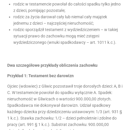
rodzic w testamencie powołał do całości spadku tylko jedno
z dzieci, pomijając pozostałe;
rodzic za życia darował cały lub niemal cały majątek
jednemu z dzieci – najczęściej nieruchomość;
rodzic sporządził testament z wydziedziczeniem – w takiej
sytuacji prawo do zachowku mogą mieć zstępni
wydziedziczonego (wnuki spadkodawcy – art. 1011 k.c.).
Dwa szczegółowe przykłady obliczenia zachowku
Przykład 1: Testament bez darowizn
Ojciec (wdowiec) z Gliwic pozostawił troje dorosłych dzieci: A, B i
C. W testamencie powołał do spadku wyłącznie A. Spadek:
nieruchomość w Gliwicach o wartości 900.000,00 złotych.
Spadkodawca nie dokonywał darowizn. Udział spadkowy
każdego dziecka przy dziedziczeniu ustawowym: 1/3 (art. 931 §
1 k.c.). Stawka zachowku: 1/2 – dzieci pełnoletnie i zdolne do
pracy (art. 991 § 1 k.c.). Substrat zachowku: 900.000,00