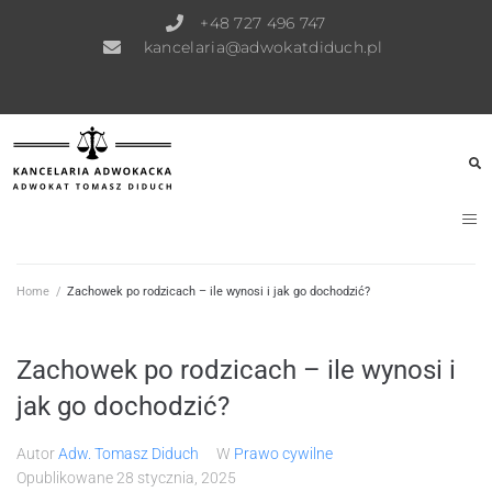
+48 727 496 747
kancelaria@adwokatdiduch.pl
Home
/
Zachowek po rodzicach – ile wynosi i jak go dochodzić?
Zachowek po rodzicach – ile wynosi i
jak go dochodzić?
Autor
Adw. Tomasz Diduch
W
Prawo cywilne
Opublikowane
28 stycznia, 2025