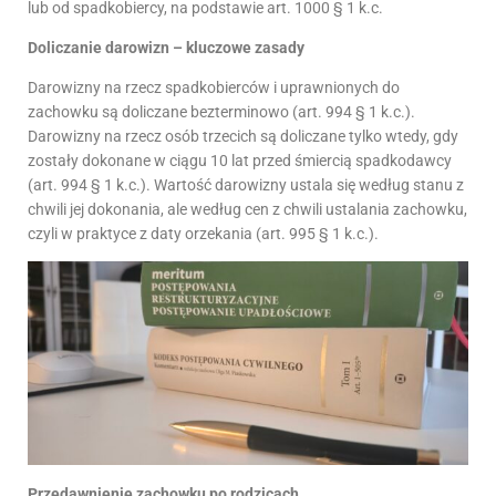
lub od spadkobiercy, na podstawie art. 1000 § 1 k.c.
Doliczanie darowizn – kluczowe zasady
Darowizny na rzecz spadkobierców i uprawnionych do
zachowku są doliczane bezterminowo (art. 994 § 1 k.c.).
Darowizny na rzecz osób trzecich są doliczane tylko wtedy, gdy
zostały dokonane w ciągu 10 lat przed śmiercią spadkodawcy
(art. 994 § 1 k.c.). Wartość darowizny ustala się według stanu z
chwili jej dokonania, ale według cen z chwili ustalania zachowku,
czyli w praktyce z daty orzekania (art. 995 § 1 k.c.).
Przedawnienie zachowku po rodzicach