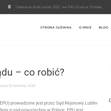
Tadeusza Kościuszki 20/2, 44-100 Gliwice, Polska
STRONA GŁÓWNA
O MNIE
BLOG
ądu – co robić?
owane
30 kwietnia, 2026
EPU) prowadzone jest przez Sąd Rejonowy Lublin-
jedyny e-sąd powszechny w Polsce. EPU jest