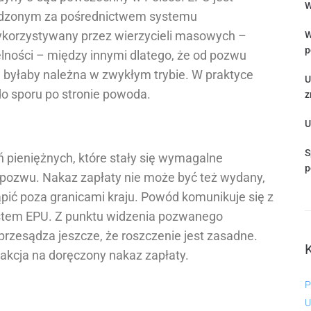
W
dzonym za pośrednictwem systemu
wykorzystywany przez wierzycieli masowych –
W
p
elności – między innymi dlatego, że od pozwu
a byłaby należna w zwykłym trybie. W praktyce
U
do sporu po stronie powoda.
z
U
S
pieniężnych, które stały się wymagalne
p
a pozwu. Nakaz zapłaty nie może być też wydany,
pić poza granicami kraju. Powód komunikuje się z
ystem EPU. Z punktu widzenia pozwanego
 przesądza jeszcze, że roszczenie jest zasadne.
reakcja na doręczony nakaz zapłaty.
P
U