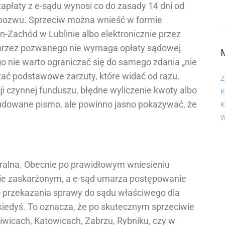
apłaty z e-sądu wynosi co do zasady 14 dni od
 pozwu. Sprzeciw można wnieść w formie
-Zachód w Lublinie albo elektronicznie przez
 przez pozwanego nie wymaga opłaty sądowej.
 nie warto ograniczać się do samego zdania „nie
zać podstawowe zarzuty, które widać od razu,
Z
ji czynnej funduszu, błędne wyliczenie kwoty albo
K
udowane pismo, ale powinno jasno pokazywać, że
K
W
ralna. Obecnie po prawidłowym wniesieniu
sie zaskarżonym, a e-sąd umarza postępowanie
 przekazania sprawy do sądu właściwego dla
kiedyś. To oznacza, że po skutecznym sprzeciwie
iwicach, Katowicach, Zabrzu, Rybniku, czy w