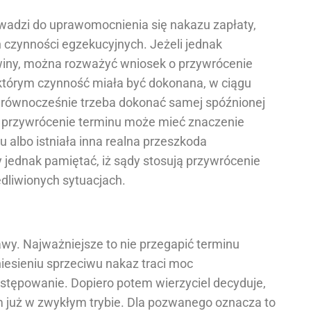
owadzi do uprawomocnienia się nakazu zapłaty,
h czynności egzekucyjnych. Jeżeli jednak
 winy, można rozważyć wniosek o przywrócenie
 którym czynność miała być dokonana, w ciągu
a równocześnie trzeba dokonać samej spóźnionej
ce przywrócenie terminu może mieć znaczenie
 albo istniała inna realna przeszkoda
 jednak pamiętać, iż sądy stosują przywrócenie
dliwionych sytuacjach.
awy. Najważniejsze to nie przegapić terminu
iesieniu sprzeciwu nakaz traci moc
stępowanie. Dopiero potem wierzyciel decyduje,
 już w zwykłym trybie. Dla pozwanego oznacza to