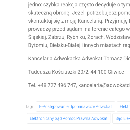
jedno: szybka reakcja często decyduje o tym
skuteczną obronę. Jeżeli potrzebujesz pomo
skontaktuj się z moją Kancelarią. Przyjmuję 
prowadzę przed sądami na terenie całego 
Śląskiej, Zabrzu, Rybniku, Żorach, Wodzisł
Bytomiu, Bielsku-Białej i innych miastach re
Kancelaria Adwokacka Adwokat Tomasz Di
Tadeusza Kościuszki 20/2, 44-100 Gliwice
Tel. +48 727 496 747, kancelaria@adwokatd
Tagi:
E-Postępowanie Upominawcze Adwokat
Elekt
Elektroniczny Sąd Pomoc Prawna Adwokat
Sąd Ele