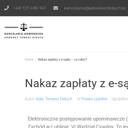
+48 727 496 747
kancelaria@adwokatdiduch.pl
Home
/
Nakaz zapłaty z e-sądu – co robić?
Nakaz zapłaty z e-s
Autor
Adw. Tomasz Diduch
W
Prawo cywilne
Opublik
Elektroniczne postępowanie upominawcze (
Zachód w Lublinie, VI Wydział Cywilny. To 