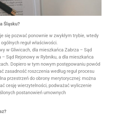
na Śląsku?
uje się pozwać ponownie w zwykłym trybie, wtedy
 ogólnych reguł właściwości.
owy w Gliwicach, dla mieszkańca Zabrza – Sąd
 – Sąd Rejonowy w Rybniku, a dla mieszkańca
icach. Dopiero w tym nowym postępowaniu powód
ać zasadność roszczenia według reguł procesu
alna przestrzeń do obrony merytorycznej: można
ać cesję wierzytelności, podważać wyliczenie
eślonych postanowień umownych
az?