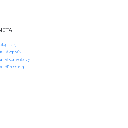
META
aloguj się
anał wpisów
anał komentarzy
ordPress.org