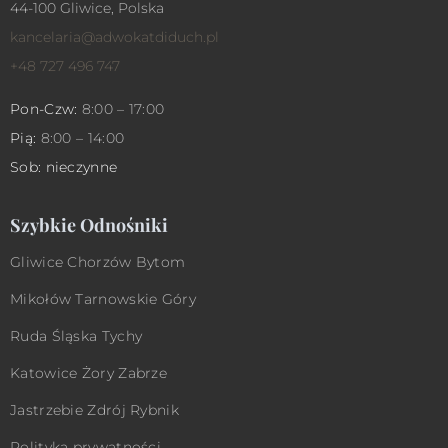
44-100 Gliwice, Polska
kancelaria@adwokatdiduch.pl
+48 727 496 747
Pon-Czw:
8:00 – 17:00
Pią:
8:00 – 14:00
Sob: nieczynne
Szybkie Odnośniki
Gliwice
Chorzów
Bytom
Mikołów
Tarnowskie Góry
Ruda Śląska
Tychy
Katowice
Żory
Zabrze
Jastrzebie Zdrój
Rybnik
Polityka prywatności