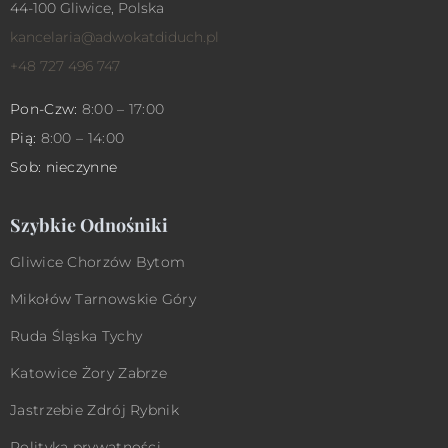
44-100 Gliwice, Polska
kancelaria@adwokatdiduch.pl
+48 727 496 747
Pon-Czw:
8:00 – 17:00
Pią:
8:00 – 14:00
Sob: nieczynne
Szybkie Odnośniki
Gliwice
Chorzów
Bytom
Mikołów
Tarnowskie Góry
Ruda Śląska
Tychy
Katowice
Żory
Zabrze
Jastrzebie Zdrój
Rybnik
Polityka prywatności