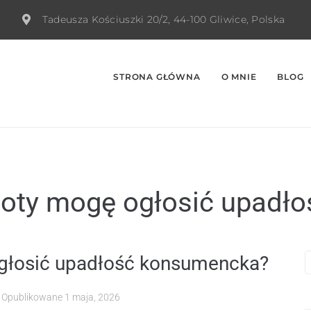
Tadeusza Kościuszki 20/2, 44-100 Gliwice, Polska
STRONA GŁÓWNA
O MNIE
BLOG
kwoty mogę ogłosić upad
ogłosić upadłość konsumencka?
Opublikowane
1 maja, 2026