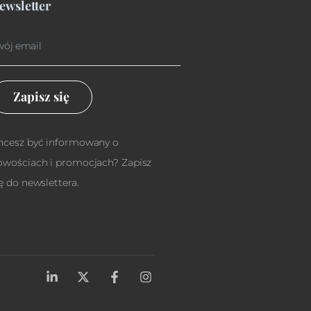
ewsletter
Zapisz się
hcesz być informowany o
owościach i promocjach? Zapisz
ę do newslettera.