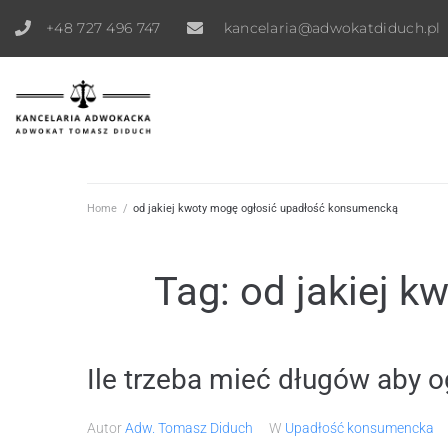
+48 727 496 747
kancelaria@adwokatdiduch.pl
Home
/
od jakiej kwoty mogę ogłosić upadłość konsumencką
Tag:
od jakiej 
Ile trzeba mieć długów aby 
Autor
Adw. Tomasz Diduch
W
Upadłość konsumencka