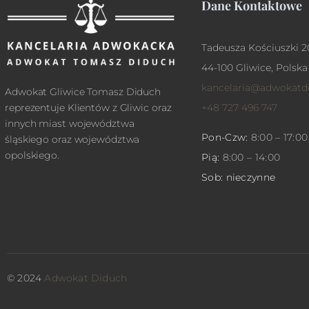
Dane Kontaktowe
Tadeusza Kościuszki 2
44-100 Gliwice, Polska
kancelaria@adwokatdi
Adwokat Gliwice Tomasz Diduch
+48 727 496 747
reprezentuje Klientów z Gliwic oraz
innych miast województwa
Pon-Czw:
8:00 – 17:00
śląskiego oraz województwa
opolskiego.
Pią:
8:00 – 14:00
Sob: nieczynne
© 2024
Adwokat Diduch