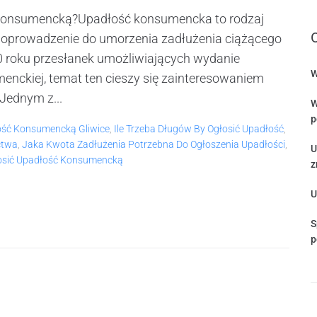
ć konsumencką?Upadłość konsumencka to rodzaj
doprowadzenie do umorzenia zadłużenia ciążącego
20 roku przesłanek umożliwiających wydanie
W
enckiej, temat ten cieszy się zainteresowaniem
Jednym z...
W
p
łość Konsumencką Gliwice
,
Ile Trzeba Długów By Ogłosić Upadłość
,
ctwa
,
Jaka Kwota Zadłużenia Potrzebna Do Ogłoszenia Upadłości
,
U
łosić Upadłość Konsumencką
z
U
S
p