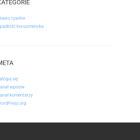
KATEGORIE
rawo cywilne
padłość konsumencka
META
aloguj się
anał wpisów
anał komentarzy
ordPress.org