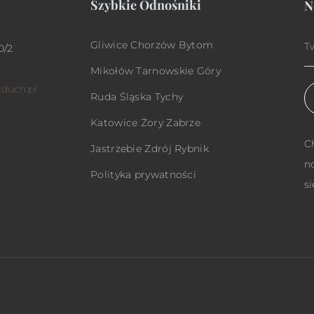
Szybkie Odnośniki
N
Gliwice
Chorzów
Bytom
0/2
Mikołów
Tarnowskie Góry
duch.pl
Ruda Śląska
Tychy
Katowice
Żory
Zabrze
C
Jastrzebie Zdrój
Rybnik
n
Polityka prywatności
si